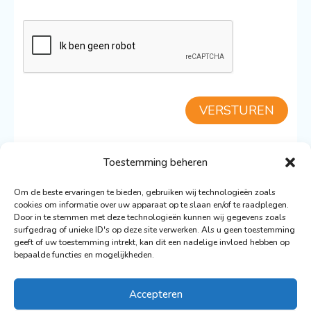
CAPTCHA
VERSTUREN
Toestemming beheren
TERUG NAAR DE BENETEAU 52.3
Om de beste ervaringen te bieden, gebruiken wij technologieën zoals
cookies om informatie over uw apparaat op te slaan en/of te raadplegen.
Door in te stemmen met deze technologieën kunnen wij gegevens zoals
surfgedrag of unieke ID's op deze site verwerken. Als u geen toestemming
geeft of uw toestemming intrekt, kan dit een nadelige invloed hebben op
bepaalde functies en mogelijkheden.
© 2026 De Nederlandse Vloot Zeilvakanties
Ontwerp: Ronald Wigman
Accepteren
Webdesign & Ontwikkeling:
Artvaark Design