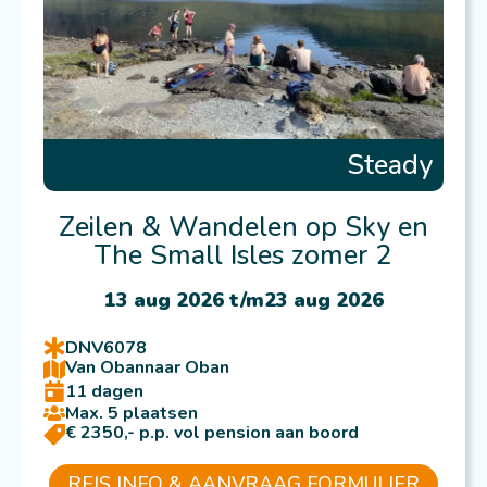
Steady
Zeilen & Wandelen op Sky en
The Small Isles zomer 2
13 aug 2026 t/m
23 aug 2026
DNV6078
Van Oban
naar Oban
11 dagen
Max. 5 plaatsen
€ 2350,- p.p. vol pension aan boord
REIS INFO & AANVRAAG FORMULIER