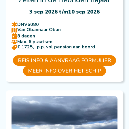
Zeilen in de Hebriden najaar
3 sep 2026 t/m
10 sep 2026
DNV6080
Van Oban
naar Oban
8 dagen
Max. 6 plaatsen
€ 1725,- p.p. vol pension aan boord
REIS INFO & AANVRAAG FORMULIER
MEER INFO OVER HET SCHIP