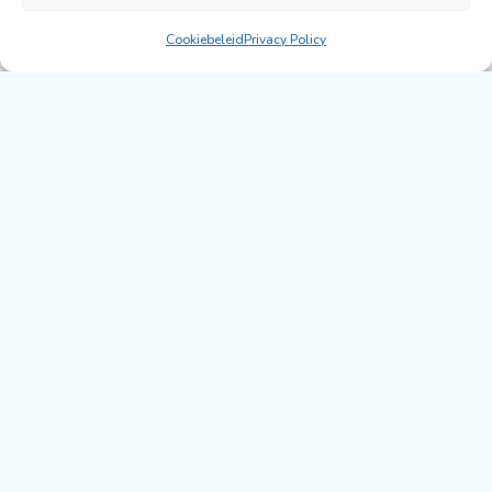
Van Oban
naar Oban
8 dagen
Cookiebeleid
Privacy Policy
Max. 2 plaatsen
vanaf € 1295,-
REIS INFO & AANVRAAG FORMULIER
MEER INFO OVER HET SCHIP