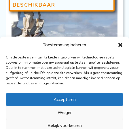
BESCHIKBAAR
Toestemming beheren
Om de beste ervaringen te bieden, gebruiken wij technologieën zoals
cookies om informatie over uw apparaat op te slaan en/of te raadplegen.
Door in te stemmen met deze technologieën kunnen wij gegevens zoals
surfgedrag of unieke ID's op deze site verwerken. Als u geen toestemming
Flying Dutchman
geeft of uw toestemming intrekt, kan dit een nadelige invloed hebben op
bepaalde functies en mogelijkheden.
Zeil & Whiskyreis: Islay, Jura &
Accepteren
Mull
Weiger
27 sep 2026 t/m
4 okt 2026
Bekijk voorkeuren
DNV5079