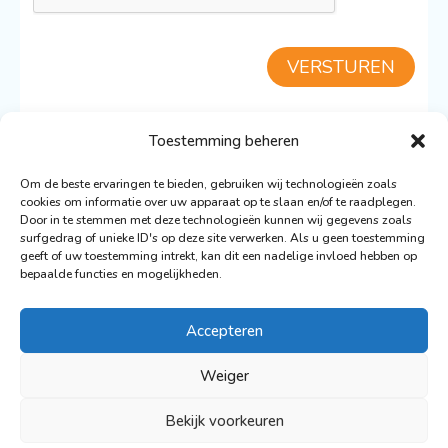
VERSTUREN
Toestemming beheren
TERUG NAAR DE MARIN
Om de beste ervaringen te bieden, gebruiken wij technologieën zoals
cookies om informatie over uw apparaat op te slaan en/of te raadplegen.
Door in te stemmen met deze technologieën kunnen wij gegevens zoals
surfgedrag of unieke ID's op deze site verwerken. Als u geen toestemming
geeft of uw toestemming intrekt, kan dit een nadelige invloed hebben op
bepaalde functies en mogelijkheden.
© 2026 De Nederlandse Vloot Zeilvakanties
Ontwerp: Ronald Wigman
Accepteren
Webdesign & Ontwikkeling:
Artvaark Design
Weiger
Privacy Policy
Bekijk voorkeuren
Disclaimer