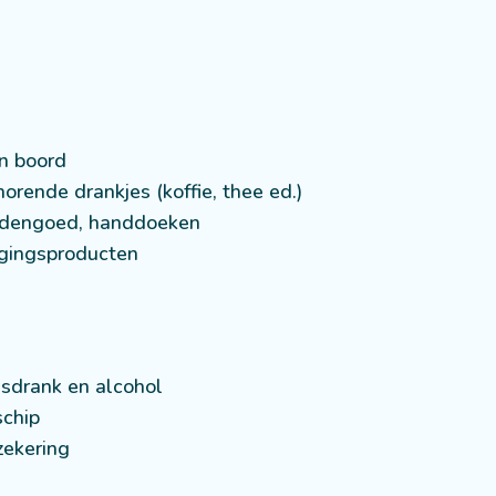
n boord
horende drankjes (koffie, thee ed.)
eddengoed, handdoeken
rgingsproducten
risdrank en alcohol
schip
zekering