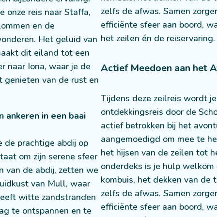
zelfs de afwas. Samen zorge
onze reis naar Staffa,
efficiënte sfeer aan boord, w
olommen en de
het zeilen én de reiservaring.
onderen. Het geluid van
aakt dit eiland tot een
r naar Iona, waar je de
Actief Meedoen aan het 
t genieten van de rust en
Tijdens deze zeilreis wordt 
ontdekkingsreis door de Sch
n ankeren in een baai
actief betrokken bij het avon
aangemoedigd om mee te hel
de prachtige abdij op
het hijsen van de zeilen tot 
taat om zijn serene sfeer
onderdeks is je hulp welkom 
n van de abdij, zetten we
kombuis, het dekken van de ta
zuidkust van Mull, waar
zelfs de afwas. Samen zorge
heeft witte zandstranden
efficiënte sfeer aan boord, w
dag te ontspannen en te