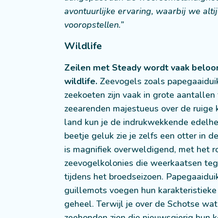
avontuurlijke ervaring, waarbij we alti
vooropstellen.”
Wildlife
Zeilen met Steady wordt vaak belo
wildlife.
Zeevogels zoals papegaaiduik
zeekoeten zijn vaak in grote aantallen t
zeearenden majestueus over de ruige k
land kun je de indrukwekkende edelhe
beetje geluk zie je zelfs een otter in 
is magnifiek overweldigend, met het 
zeevogelkolonies die weerkaatsen tege
tijdens het broedseizoen. Papegaaiduik
guillemots voegen hun karakteristieke
geheel. Terwijl je over de Schotse wate
zeehonden zien die nieuwsgierig hun 