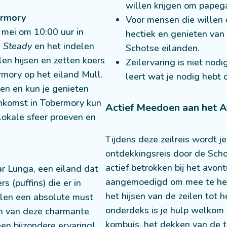
willen krijgen om papega
ermory
Voor mensen die willen 
 mei om 10:00 uur in
hectiek en genieten van
n
Steady
en het indelen
Schotse eilanden.
en hijsen en zetten koers
Zeilervaring is niet nodi
rmory op het eiland Mull.
leert wat je nodig hebt
len en kun je genieten
aankomst in Tobermory kun
Actief Meedoen aan het 
 lokale sfeer proeven en
Tijdens deze zeilreis wordt 
ontdekkingsreis door de Sch
actief betrokken bij het avon
r Lunga, een eiland dat
aangemoedigd om mee te hel
 (puffins) die er in
het hijsen van de zeilen tot 
velen een absolute must
onderdeks is je hulp welkom 
en van deze charmante
kombuis, het dekken van de ta
en bijzondere ervaring!