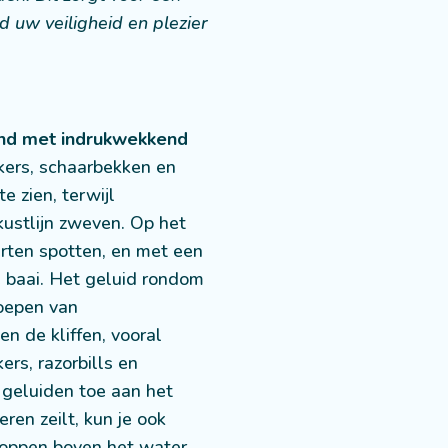
jd uw veiligheid en plezier
ond met indrukwekkend
ers, schaarbekken en
e zien, terwijl
ustlijn zweven. Op het
rten spotten, en met een
de baai. Het geluid rondom
roepen van
n de kliffen, vooral
ers, razorbills en
 geluiden toe aan het
ren zeilt, kun je ook
koppen boven het water