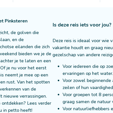
et Pinksteren
Is deze reis iets voor jou?
zicht, de golven die
slaan, en de
Deze reis is ideaal voor wie
otse eilanden die zich
vakantie houdt en graag nieu
rweekend bieden we je de
gezelschap van andere reizig
achter je te laten en een
Voor iedereen die op zo
 Of je nu voor het eerst
ervaringen op het water
reis neemt je mee op een
Voor zowel beginnende al
en rust. Van het spotten
zeilen of hun vaardighed
 verkennen van de
Voor groepen tot 8 perso
dt nieuwe verrassingen.
graag samen de natuur 
e ontdekken? Lees verder
Voor natuurliefhebbers 
 in petto heeft!