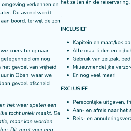
het zeilen én de reiservaring.
de omgeving verkennen en
water. De avond wordt
.
aan boord, terwijl de zon
INCLUSIEF
Kapitein en maat/kok aa
 we koers terug naar
Alle maaltijden en bijbe
e gelegenheid om nog
Gebruik van zeilpak, b
 het gevoel van vrijheid
Milieuvriendelijke verzo
 uur in Oban, waar we
En nog veel meer!
daan gevoel afscheid
EXCLUSIEF
Persoonlijke uitgaven, f
 en het weer spelen een
Aan- en afreis naar het 
 elke tocht uniek maakt. De
Reis- en annuleringsver
ratie, maar kan worden
n. Dit zorgt voor een