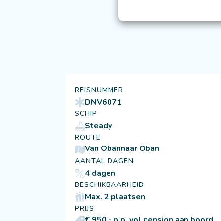
REISNUMMER
DNV6071
SCHIP
Steady
ROUTE
Van Oban
naar Oban
AANTAL DAGEN
4 dagen
BESCHIKBAARHEID
Max. 2 plaatsen
PRIJS
€ 950,- p.p. vol pension aan boord