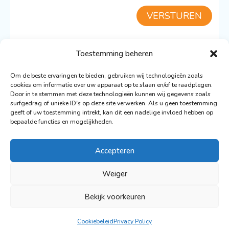
VERSTUREN
Toestemming beheren
TERUG NAAR DE SCILLA
Om de beste ervaringen te bieden, gebruiken wij technologieën zoals
cookies om informatie over uw apparaat op te slaan en/of te raadplegen.
Door in te stemmen met deze technologieën kunnen wij gegevens zoals
surfgedrag of unieke ID's op deze site verwerken. Als u geen toestemming
geeft of uw toestemming intrekt, kan dit een nadelige invloed hebben op
bepaalde functies en mogelijkheden.
© 2026 De Nederlandse Vloot Zeilvakanties
Ontwerp: Ronald Wigman
Accepteren
Webdesign & Ontwikkeling:
Artvaark Design
Weiger
Privacy Policy
Bekijk voorkeuren
Disclaimer
Cookiebeleid
Privacy Policy
Cookieverklaring