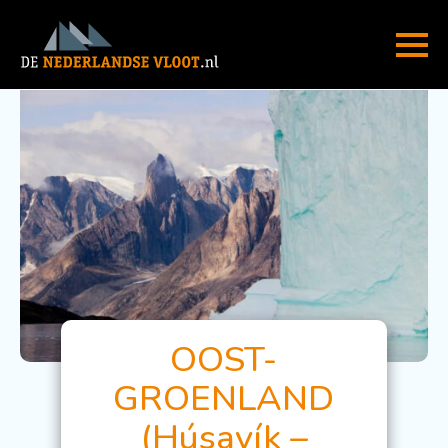
OOST-
GROENLAND
(Húsavík –