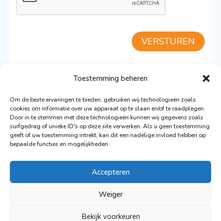
VERSTUREN
Toestemming beheren
TERUG NAAR DE TILVERA
Om de beste ervaringen te bieden, gebruiken wij technologieën zoals
cookies om informatie over uw apparaat op te slaan en/of te raadplegen.
Door in te stemmen met deze technologieën kunnen wij gegevens zoals
surfgedrag of unieke ID's op deze site verwerken. Als u geen toestemming
geeft of uw toestemming intrekt, kan dit een nadelige invloed hebben op
bepaalde functies en mogelijkheden.
© 2026 De Nederlandse Vloot Zeilvakanties
Ontwerp: Ronald Wigman
Accepteren
Webdesign & Ontwikkeling:
Artvaark Design
Weiger
Privacy Policy
Bekijk voorkeuren