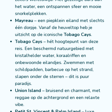
het water, een ontspannen sfeer en mooie
snorkelplekken.
Mayreau
– een piepklein eiland met slechts
één dorpje. Vanaf de heuveltop heb je
uitzicht op de iconische
Tobago Cays
.
Tobago Cays
– hét hoogtepunt van deze
reis. Een beschermd natuurgebied met
kristalhelder water, koraalriffen en
onbewoonde eilandjes. Zwemmen met
schildpadden, barbecue op het strand,
slapen onder de sterren – dit is puur
paradijs.
Union Island
– bruisend en charmant, met
reggae op de achtergrond en een relaxte
vibe.
Petit St. Vincent & Palm Island
– luxe