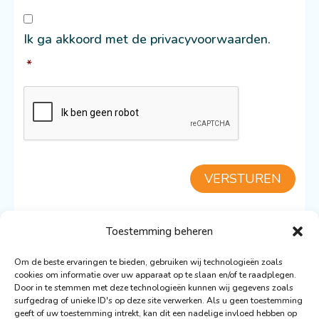
Consent
*
Ik ga akkoord met de privacyvoorwaarden.
*
CAPTCHA
VERSTUREN
Toestemming beheren
TERUG NAAR DE SCILLA
Om de beste ervaringen te bieden, gebruiken wij technologieën zoals
cookies om informatie over uw apparaat op te slaan en/of te raadplegen.
Door in te stemmen met deze technologieën kunnen wij gegevens zoals
surfgedrag of unieke ID's op deze site verwerken. Als u geen toestemming
geeft of uw toestemming intrekt, kan dit een nadelige invloed hebben op