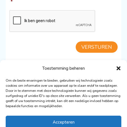
*
CAPTCHA
VERSTUREN
Toestemming beheren
TERUG NAAR DE BLUE CLIPPER
Om de beste ervaringen te bieden, gebruiken wij technologieën zoals
cookies om informatie over uw apparaat op te slaan en/of te raadplegen.
Door in te stemmen met deze technologieën kunnen wij gegevens zoals
surfgedrag of unieke ID's op deze site verwerken. Als u geen toestemming
geeft of uw toestemming intrekt, kan dit een nadelige invloed hebben op
bepaalde functies en mogelijkheden.
© 2026 De Nederlandse Vloot Zeilvakanties
Ontwerp: Ronald Wigman
Accepteren