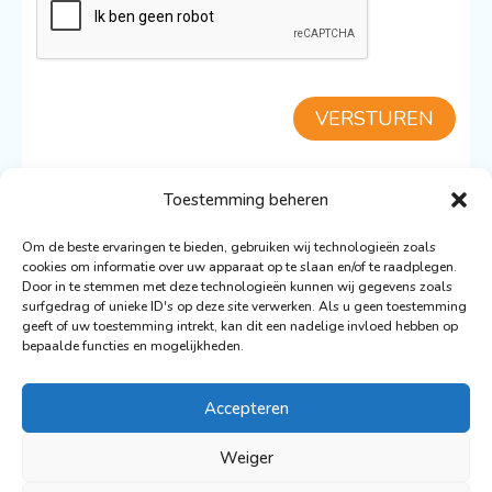
VERSTUREN
Toestemming beheren
TERUG NAAR DE BLUE CLIPPER
Om de beste ervaringen te bieden, gebruiken wij technologieën zoals
cookies om informatie over uw apparaat op te slaan en/of te raadplegen.
Door in te stemmen met deze technologieën kunnen wij gegevens zoals
surfgedrag of unieke ID's op deze site verwerken. Als u geen toestemming
geeft of uw toestemming intrekt, kan dit een nadelige invloed hebben op
bepaalde functies en mogelijkheden.
© 2026 De Nederlandse Vloot Zeilvakanties
Ontwerp: Ronald Wigman
Accepteren
Webdesign & Ontwikkeling:
Artvaark Design
Weiger