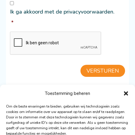
Consent
*
Ik ga akkoord met de privacyvoorwaarden.
*
CAPTCHA
VERSTUREN
Toestemming beheren
TERUG NAAR DE BOOT
Om de beste ervaringen te bieden, gebruiken wij technologieën zoals
cookies om informatie over uw apparaat op te slaan en/of te raadplegen.
Door in te stemmen met deze technologieën kunnen wij gegevens zoals
surfgedrag of unieke ID's op deze site verwerken. Als u geen toestemming
geeft of uw toestemming intrekt, kan dit een nadelige invloed hebben op
bepaalde functies en mogelijkheden.